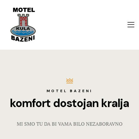
HOME
MOTEL
Home
SOBE
Motel
BOSANSKA
Sobe
Bosanska k
Bosanska k
Mala sala
Svadbeni sa
MOTEL BAZENI
SVADBENI
komfort dostojan kralja
Kontakt
KONTAKT
MI SMO TU DA BI VAMA BILO NEZABORAVNO